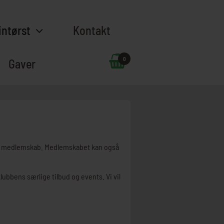
intørst
Kontakt
0
Gaver
 dit medlemskab. Medlemskabet kan også
klubbens særlige tilbud og events. Vi vil