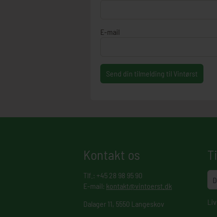
E-mail
Send din tilmelding til Vintørst
Kontakt os
T
Tlf.: +45 28 98 95 90
E-mail:
kontakt@vintoerst.dk
Liv
Dalager 11, 5550 Langeskov