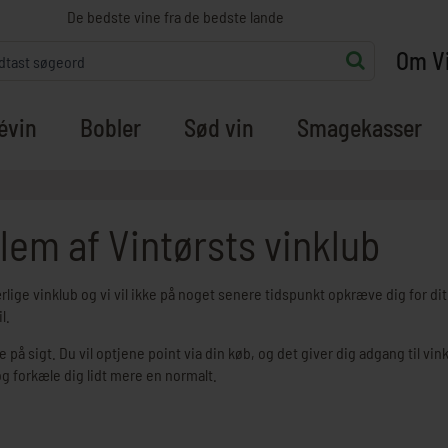
De bedste vine fra de bedste lande
Om V
évin
Bobler
Sød vin
Smagekasser
lem af Vintørsts vinklub
ærlige vinklub og vi vil ikke på noget senere tidspunkt opkræve dig for
l.
på sigt. Du vil optjene point via din køb, og det giver dig adgang til vin
g forkæle dig lidt mere en normalt.