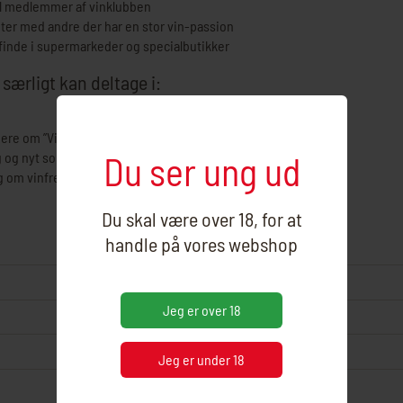
til medlemmer af vinklubben
nter med andre der har en stor vin-passion
inde i supermarkeder og specialbutikker
ærligt kan deltage i:
nere om ”Vin og mad”
 og nyt sortiment
Du ser ung ud
om vinfremstilling og dyrkning
Du skal være over 18, for at
handle på vores webshop
Jeg er over 18
Jeg er under 18
By