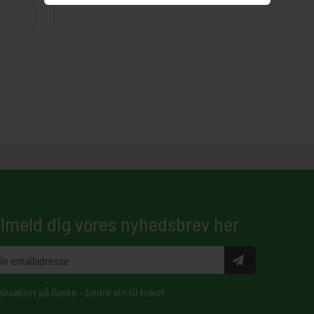
ilmeld dig vores nyhedsbrev her
skvalitet på flaske - bedre vin til folket