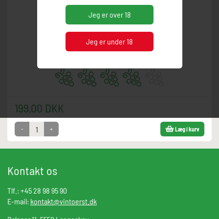
Jeg er over 18
Flaskestørrelse:
0,75
Klassisk toscansk sangiovese
Jeg er under 18
Drik drik
199,00 DKK
-
+
Læg i kurv
Kontakt os
Tlf.: +45 28 98 95 90
E-mail:
kontakt@vintoerst.dk