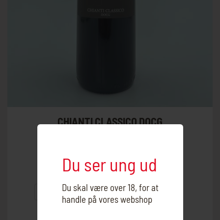
CHIANTI CLASSICO DOCG
Varenummer:
3921004-22
Du ser ung ud
Land:
Italien
Område:
Toscana
Du skal være over 18, for at
Drue:
Sangiovese
Producent:
Brancaia
handle på vores webshop
Årgang:
2022
Alkohol:
14%