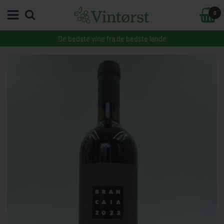
0
De bedste vine fra de bedste lande