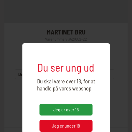
MARTINET BRU
Varenummer:
3421002-22
Land:
Spanien
Område:
Priorat
Du ser ung ud
Drue:
Garnacha mfl.
Producent:
Mas Martinet
Du skal være over 18, for at
Årgang:
2022
Alkohol:
14,5%
handle på vores webshop
Flaskestørrelse:
0,75
Jeg er over 18
Jeg er under 18