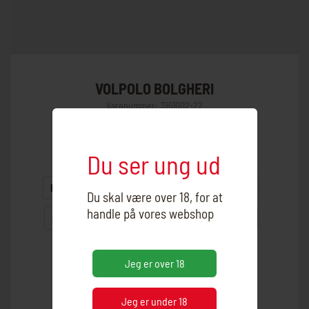
VOLPOLO BOLGHERI
Varenummer:
3951002-22
Du ser ung ud
Land:
Italien
Område:
Bolgheri
Drue:
Cabernet Sauvignon, Merlot, Petit Verdot
Du skal være over 18, for at
handle på vores webshop
Producent:
Podere Sapaio
Årgang:
2022
Alkohol:
14%
Flaskestørrelse:
0,75
Jeg er over 18
Jeg er under 18