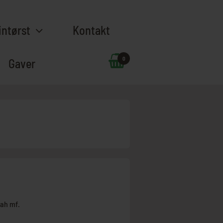
intørst
Kontakt
0
Gaver
rah mf.