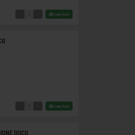
-
+
Læg i kurv
CG
-
+
Læg i kurv
ZIONE DOCG