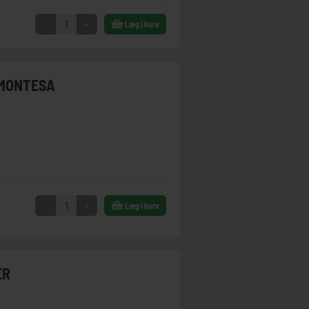
-
+
Læg i kurv
 MONTESA
-
+
Læg i kurv
ER