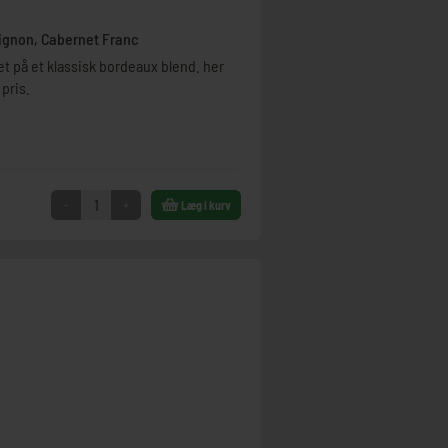
vignon, Cabernet Franc
 på et klassisk bordeaux blend. her
 pris.
-
+
Læg i kurv