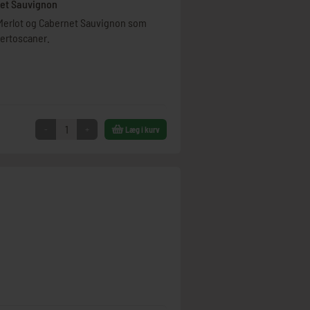
net Sauvignon
, Merlot og Cabernet Sauvignon som
pertoscaner.
-
+
Læg i kurv