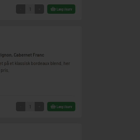
-
+
Læg i kurv
uvignon, Cabernet Franc
 på et klassisk bordeaux blend. her
 pris.
-
+
Læg i kurv