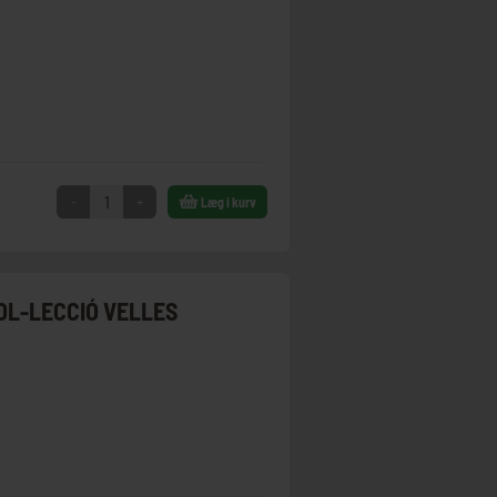
-
+
Læg i kurv
COL-LECCIÓ VELLES