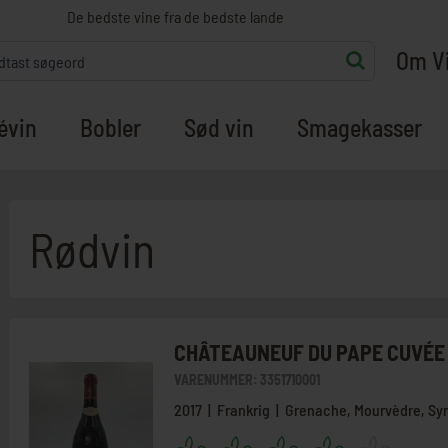
De bedste vine fra de bedste lande
Om V
évin
Bobler
Sød vin
Smagekasser
Rødvin
CHÂTEAUNEUF DU PAPE CUVÉE
VARENUMMER:
3351710001
2017 | Frankrig | Grenache, Mourvèdre, Sy