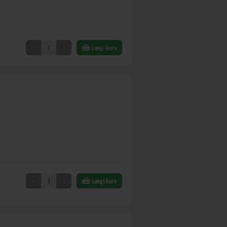
-
+
Læg i kurv
-
+
Læg i kurv