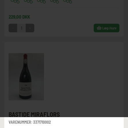
229,00 DKK
-
+
Læg i kurv
BASTIDE MIRAFLORS
VARENUMMER:
3371710002