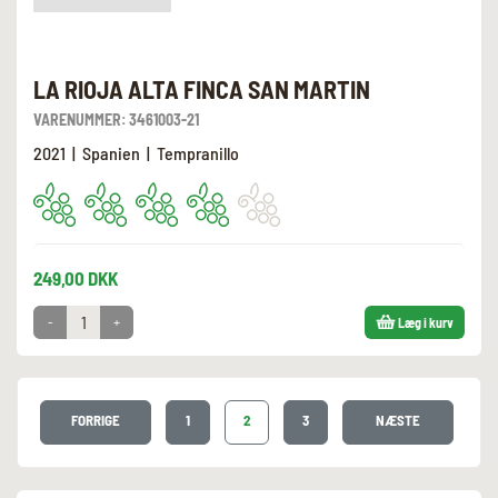
LA RIOJA ALTA FINCA SAN MARTIN
VARENUMMER:
3461003-21
2021 | Spanien | Tempranillo
249,00 DKK
-
+
Læg i kurv
FORRIGE
1
2
3
NÆSTE