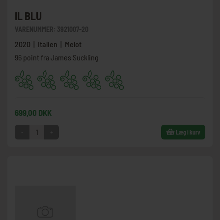
IL BLU
VARENUMMER:
3921007-20
2020 | Italien | Melot
96 point fra James Suckling
699,00 DKK
-
+
Læg i kurv