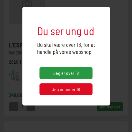
Du ser ung ud
L'ESPRIT DE CHEVALIER
Du skal være over 18, for at
handle på vores webshop
VARENUMMER:
3311001-20
2020 | Frankrig | Cabernet Sauvignon, Merlot
Jeg er over 18
Jeg er under 18
349,00 DKK
-
+
Læg i kurv